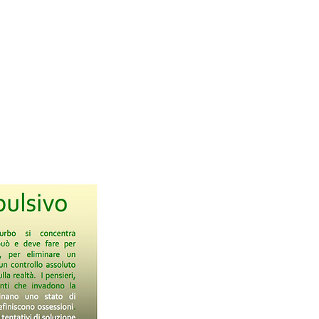
di coppia
Consulenza in età evolutiva
Consulenza tecnica
Dove sono